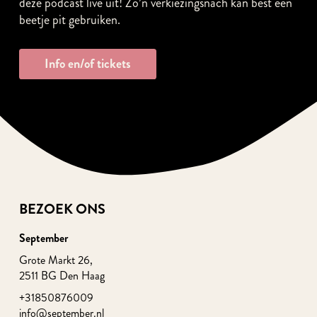
deze podcast live uit! Zo’n verkiezingsnâch kan best een
beetje pit gebruiken.
Info en/of tickets
BEZOEK ONS
September
Grote Markt 26,
2511 BG Den Haag
+31850876009
info@september.nl