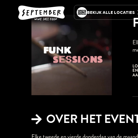
BEKIJK ALLE LOCATIES
VAVOOM
Tiki Cocktail Bar
ZÈTA
El
The Hang-out concept
store
me
ZWARTE RUITER
Haags Poppodium sinds
1988
LO
EN
A
SEPTEMBER
Wine, Jazz & Food
HOENDER EN HOP
Comfort Food, Comfort
Drinks & Comfortable
BOTERWAAG
Het grootst bruisende
OVER HET EVEN
stadscafé
NATIONAAL
Onvergetelijke smaken
Elke tweede en vierde donderdag van de maand