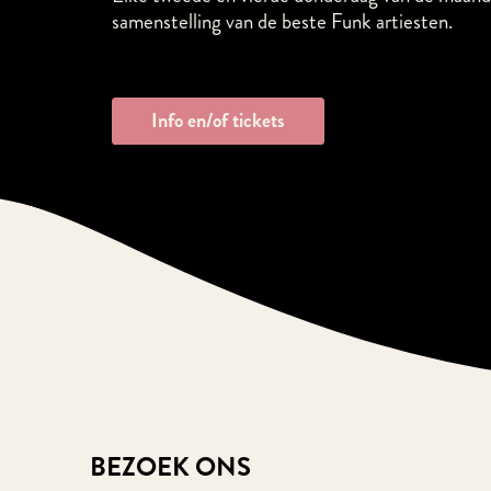
GROTE MARKT
samenstelling van de beste Funk artiesten.
Altijd wat te doen
Info en/of tickets
BEZOEK ONS